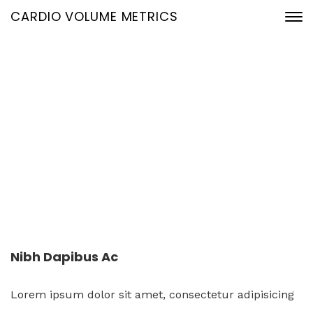
CARDIO VOLUME METRICS
Portfolio Single
23. Januar 2020
Home
Portfolio Archive
Nibh dapibus ac
Nibh Dapibus Ac
Lorem ipsum dolor sit amet, consectetur adipisicing