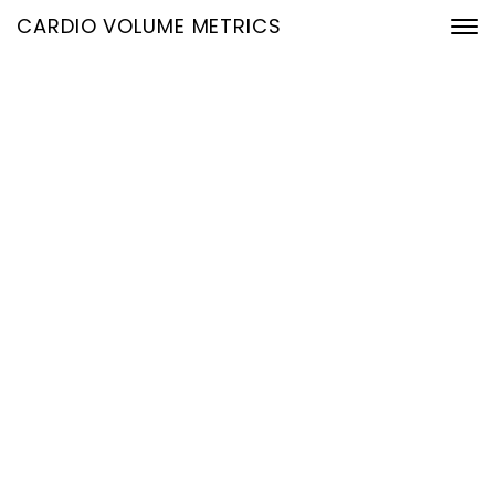
CARDIO VOLUME METRICS
Echtzeit-Volumetrie ohne
Zusatzhardware:
Hämodynamische
Kennzahlen direkt aus
dem EKG
27. Februar 2026
Home
Echtzeit-Volumetrie ohne Zusatzhardware:
Hämodynamische Kennzahlen direkt aus dem EKG