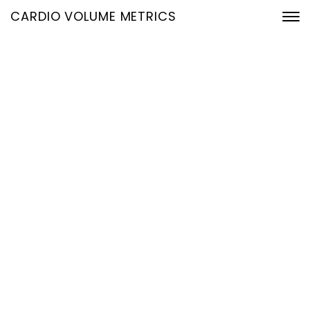
CARDIO VOLUME METRICS
EKG-basierte
Hämodynamik:
Früherkennung von Herz-
Kreislauf-Risiken mit
bestehenden Daten
3. Juli 2026
Home
EKG-basierte Hämodynamik: Früherkennung von Herz-
Kreislauf-Risiken mit bestehenden Daten