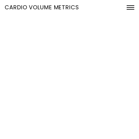
CARDIO VOLUME METRICS
EKG-basierte
Hämodynamik:
Frühzeitige
Risikoerkennung durch
intelligente Nutzung
vorhandener Daten
13. Juni 2026
Home
EKG-basierte Hämodynamik: Frühzeitige Risikoerkennung