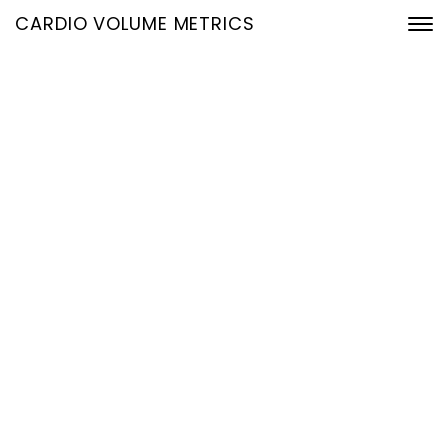
CARDIO VOLUME METRICS
EKG-basierte
Hämodynamik: Präzise
Volumetrie in Echtzeit für
Klinik, Nachsorge und
Hochrisikogruppen
4. März 2026
Home
EKG-basierte Hämodynamik: Präzise Volumetrie in
Echtzeit für Klinik, Nachsorge und Hochrisikogruppen