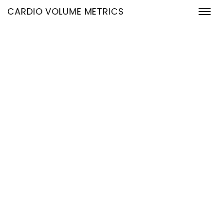
CARDIO VOLUME METRICS
EKG neu gedacht:
Hämodynamische
Erkenntnisse aus
etablierten Routinedaten
20. Juni 2026
Home
EKG neu gedacht: Hämodynamische Erkenntnisse aus
etablierten Routinedaten