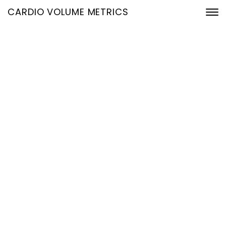
CARDIO VOLUME METRICS
Früher erkennen,
gezielter handeln: Warum
EKG-basierte
Volumenanalysen in der
kardiologischen
Früherkennung
entscheidend sind
5. Juni 2026