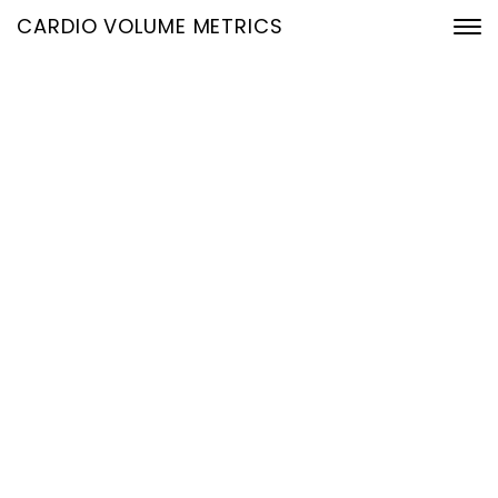
CARDIO VOLUME METRICS
Früherkennung von Herz-
Kreislauf-Erkrankungen
neu gedacht: Mehr
diagnostischer Nutzen
aus bestehenden EKG-
Daten
3. April 2026
Home
Früherkennung von Herz-Kreislauf-Erkrankungen neu