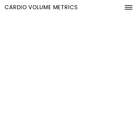
CARDIO VOLUME METRICS
Hämodynamik aus dem
EKG: Früherkennung von
Herz-Kreislauf-Risiken
neu gedacht
5. Juli 2026
Home
Hämodynamik aus dem EKG: Früherkennung von Herz-
Kreislauf-Risiken neu gedacht