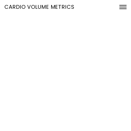
CARDIO VOLUME METRICS
Hämodynamik aus dem
EKG in Echtzeit: Präzise
Volumina für Klinikteams
und Risikopatientinnen
und -patienten
28. Dezember 2025
Home
Hämodynamik aus dem EKG in Echtzeit: Präzise Volumina
für Klinikteams und Risikopatientinnen und -patienten