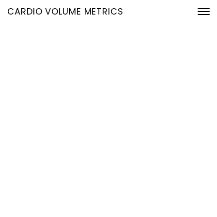
CARDIO VOLUME METRICS
Hämodynamische
Optimierung: Der
Schlüssel zur sportlichen
Spitzenleistung
13. Dezember 2024
Home
Hämodynamische Optimierung: Der Schlüssel zur
sportlichen Spitzenleistung