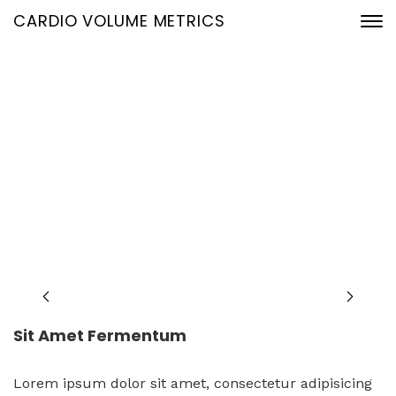
CARDIO VOLUME METRICS
Portfolio Single
23. Januar 2020
Home
Portfolio Archive
Sit amet fermentum
Sit Amet Fermentum
Lorem ipsum dolor sit amet, consectetur adipisicing