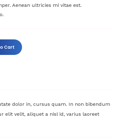
er. Aenean ultricies mi vitae est.
o.
o Cart
putate dolor in, cursus quam. In non bibendum
it velit, aliquet a nisl id, varius laoreet