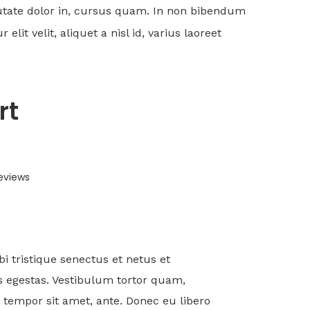
putate dolor in, cursus quam. In non bibendum
it velit, aliquet a nisl id, varius laoreet
rt
eviews
i tristique senectus et netus et
 egestas. Vestibulum tortor quam,
t, tempor sit amet, ante. Donec eu libero