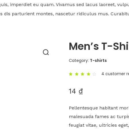
 quis, imperdiet eu quam. Vivamus sed lacus laoreet, vul
dis parturient montes, nascetur ridiculus mus. Curabitur el
Men’s T-Shi
Category:
T-shirts
4
customer r
Rated
4.00
out of
14
₫
5
based
on
4
customer
ratings
Pellentesque habitant morb
malesuada fames ac turpis
feugiat vitae, ultricies ege