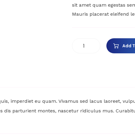
sit amet quam egestas semp
Mauris placerat eleifend le
Add T
 quis, imperdiet eu quam. Vivamus sed lacus laoreet, vul
dis parturient montes, nascetur ridiculus mus. Curabitur el