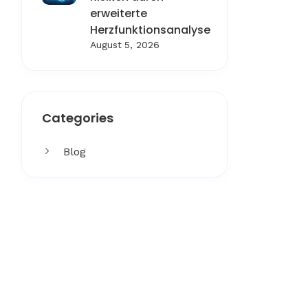
erweiterte
Herzfunktionsanalyse
August 5, 2026
Categories
Blog
Get More
Facing challenges in thework
processes is very