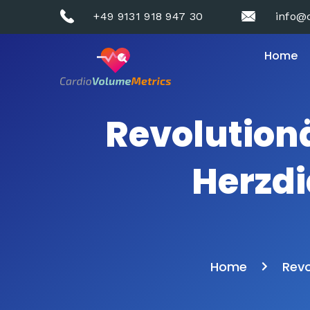
+49 9131 918 947 30
info@
Home
Revolution
Herzdi
Home
Revo