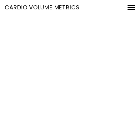
CARDIO VOLUME METRICS
Revolutionäre
Herzdiagnostik:
Mathematik im Dienst der
Gesundheit
22. November 2024
Home
Revolutionäre Herzdiagnostik: Mathematik im Dienst der
Gesundheit