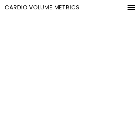
CARDIO VOLUME METRICS
Volumetrie aus dem EKG
in Echtzeit: Präzise
Hämodynamik für sichere
klinische Entscheidungen
17. Januar 2026
Home
Volumetrie aus dem EKG in Echtzeit: Präzise
Hämodynamik für sichere klinische Entscheidungen