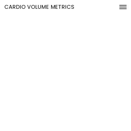
CARDIO VOLUME METRICS
Vom EKG zur
Hämodynamik:
Echtzeit‑Volumetrie für
Screening, Nachsorge
und Triage
12. Februar 2026
Home
Vom EKG zur Hämodynamik: Echtzeit‑Volumetrie für
Screening, Nachsorge und Triage