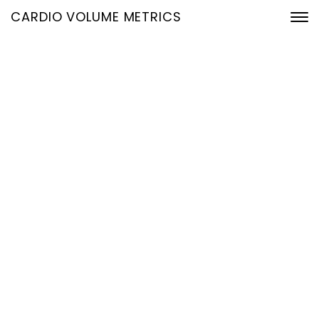
CARDIO VOLUME METRICS
Vom EKG zur
Hämodynamik in Echtzeit:
Präzise Volumendaten für
Frühdiagnostik,
Nachsorge und
Belastungssteuerung
25. Dezember 2025
Home
Vom EKG zur Hämodynamik in Echtzeit: Präzise