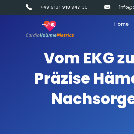
+49 9131 918 947 30
info@
Home
Vom EKG zu
Präzise Häm
Nachsorge