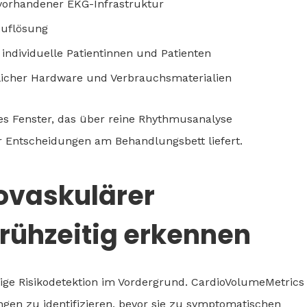
 vorhandener EKG-Infrastruktur
Auflösung
 individuelle Patientinnen und Patienten
licher Hardware und Verbrauchsmaterialien
 Fenster, das über reine Rhythmusanalyse
r Entscheidungen am Behandlungsbett liefert.
ovaskulärer
rühzeitig erkennen
tige Risikodetektion im Vordergrund. CardioVolumeMetrics
ngen zu identifizieren, bevor sie zu symptomatischen