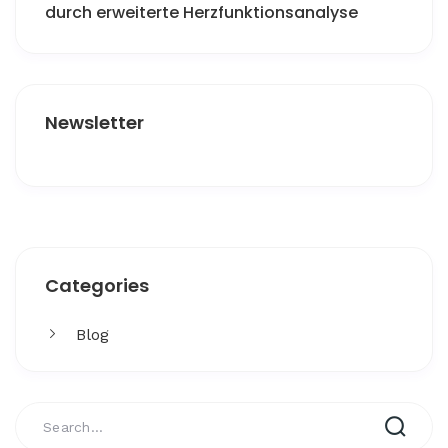
durch erweiterte Herzfunktionsanalyse
Newsletter
Get More
Categories
Facing challenges in thework processes is very
Blog