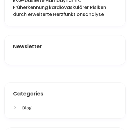
EKG-basierte Hämodynamik:
Früherkennung kardiovaskulärer Risiken
durch erweiterte Herzfunktionsanalyse
Newsletter
Get More
Categories
Facing challenges in thework processes is very
Blog