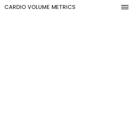
CARDIO VOLUME METRICS
Fru00fcher erkennen,
gezielter handeln: Wie
moderne
Hu00e4modynamik aus
EKG-Daten neue
Perspektiven in der Herz-
Kreislauf-Diagnostik
eru00f6ffnet
11. Mai 2026