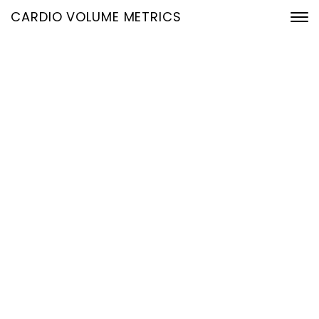
CARDIO VOLUME METRICS
Früherkennung von Herz-
Kreislauf-Erkrankungen:
Mehr diagnostische Tiefe
aus vorhandenen EKG-
Daten
10. Mai 2026
Home
Früherkennung von Herz-Kreislauf-Erkrankungen: Mehr
diagnostische Tiefe aus vorhandenen EKG-Daten