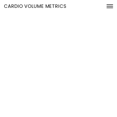
CARDIO VOLUME METRICS
Präzise Hämodynamik
aus dem EKG: Echtzeit-
Volumetrie ohne
zusätzliche Hardware
1. Januar 2026
Home
Präzise Hämodynamik aus dem EKG: Echtzeit-Volumetrie
ohne zusätzliche Hardware