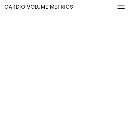
CARDIO VOLUME METRICS
Vom EKG zur
Hämodynamik in Echtzeit:
Früherkennung,
Nachsorge und
Monitoring ohne
zusätzliche Hardware
1. Januar 2026
Home
Vom EKG zur Hämodynamik in Echtzeit: Früherkennung,